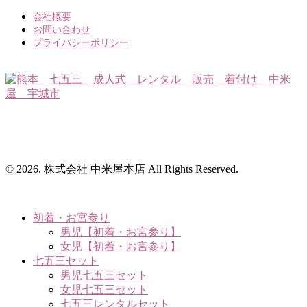
会社概要
お問い合わせ
プライバシーポリシー
〒869-0531 熊本県宇城市松橋町大野143番地3
TEL.0964-33-2032 営業時間 9:30～17:30
（定休日：毎週月・火曜日）
© 2026. 株式会社 中米屋本店 All Rights Reserved.
初着・お宮参り
男児【初着・お宮参り】
女児【初着・お宮参り】
七五三セット
男児七五三セット
女児七五三セット
七五三レンタルセット