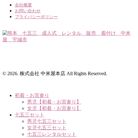
会社概要
お問い合わせ
プライバシーポリシー
〒869-0531 熊本県宇城市松橋町大野143番地3
TEL.0964-33-2032 営業時間 9:30～17:30
（定休日：毎週月・火曜日）
© 2026. 株式会社 中米屋本店 All Rights Reserved.
初着・お宮参り
男児【初着・お宮参り】
女児【初着・お宮参り】
七五三セット
男児七五三セット
女児七五三セット
七五三レンタルセット