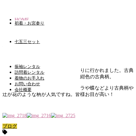
HOME
初着・お宮参り
ブログ
振袖前撮り
七五三セット
振袖前撮り
2016.11.28
振袖レンタル
２７日は来年成人の方３名様が前撮りに行かれました。古典
訪問着レンタル
柄の赤の振袖、赤紫の暈しの振袖、紺色の古典柄。
着物のお手入れ
お問い合わせ
皆様良くお似合いでした。最近はバラや蝶などより古典柄や
会社概要
辻が花のような柄が人気ですね。皆様お目が高い！
ブログ