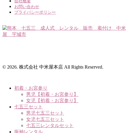
会社概要
お問い合わせ
プライバシーポリシー
〒869-0531 熊本県宇城市松橋町大野143番地3
TEL.0964-33-2032 営業時間 9:30～17:30
（定休日：毎週月・火曜日）
© 2026. 株式会社 中米屋本店 All Rights Reserved.
初着・お宮参り
男児【初着・お宮参り】
女児【初着・お宮参り】
七五三セット
男児七五三セット
女児七五三セット
七五三レンタルセット
振袖レンタル