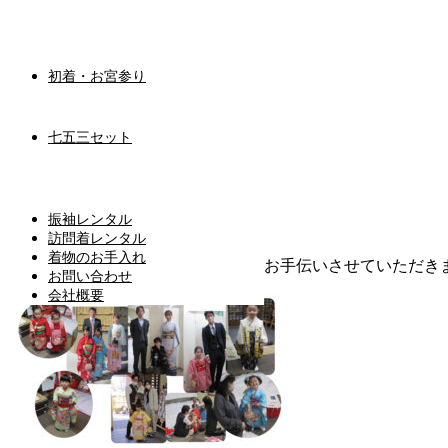
初着・お宮参り
HOME
ブログ
七五三セット
🌸七五三🌸
🌸七五三🌸
振袖レンタル
2022.11.23
訪問着レンタル
着物のお手入れ
今年も沢山の方々の七五三お祝いをお手伝いさせていただき
お問い合わせ
会社概要