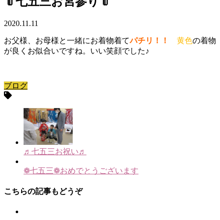
👘七五三お宮参り👘
2020.11.11
お父様、お母様と一緒にお着物着て
パチリ！
！
黄色
の着物
が良く
お似合いですね。いい笑顔でした♪
ブログ
♬七五三お祝い♬
❁七五三❁おめでとうございます
こちらの記事もどうぞ