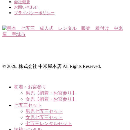
会社概要
お問い合わせ
プライバシーポリシー
〒869-0531 熊本県宇城市松橋町大野143番地3
TEL.0964-33-2032 営業時間 9:30～17:30
（定休日：毎週月・火曜日）
© 2026. 株式会社 中米屋本店 All Rights Reserved.
初着・お宮参り
男児【初着・お宮参り】
女児【初着・お宮参り】
七五三セット
男児七五三セット
女児七五三セット
七五三レンタルセット
振袖レンタル