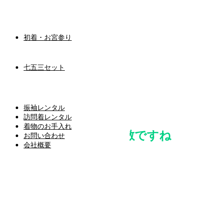
初着・お宮参り
HOME
ブログ
七五三セット
👘成人式前撮り👘
👘成人式前撮り👘
振袖レンタル
2020.11.27
訪問着レンタル
着物のお手入れ
来年の成人の皆様
素敵ですね
お問い合わせ
会社概要